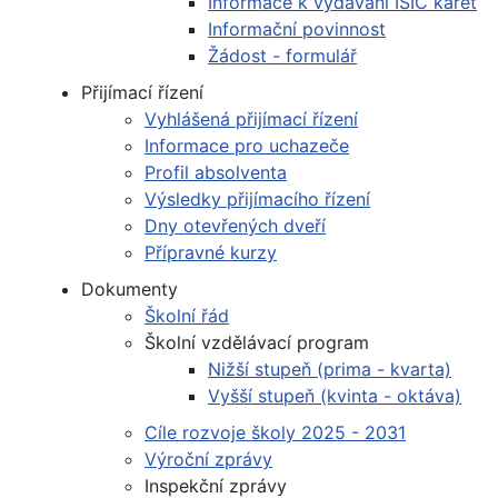
Informace k vydávání ISIC karet
Informační povinnost
Žádost - formulář
Přijímací řízení
Vyhlášená přijímací řízení
Informace pro uchazeče
Profil absolventa
Výsledky přijímacího řízení
Dny otevřených dveří
Přípravné kurzy
Dokumenty
Školní řád
Školní vzdělávací program
Nižší stupeň (prima - kvarta)
Vyšší stupeň (kvinta - oktáva)
Cíle rozvoje školy 2025 - 2031
Výroční zprávy
Inspekční zprávy