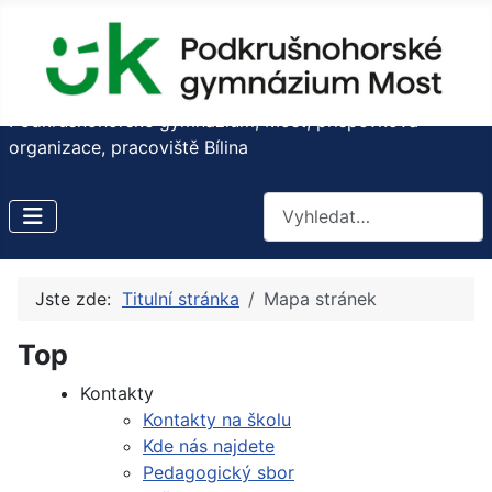
Podkrušnohorské gymnázium, Most, příspěvková
organizace, pracoviště Bílina
Hledat
Jste zde:
Titulní stránka
Mapa stránek
Top
Kontakty
Kontakty na školu
Kde nás najdete
Pedagogický sbor