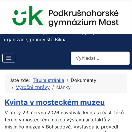
Podkrušnohorské gymnázium, Most, příspěvková
organizace, pracoviště Bílina
Hledat
Jste zde:
Titulní stránka
Dokumenty
Výroční zprávy
články
Kvinta v mosteckém muzeu
V úterý 23. června 2026 navštívila kvinta a část žáků
tercie v mosteckém muzeu výstavu artefaktů z
misijního muzea v Bohsudově. Výstavou je provedl