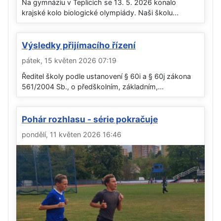
Na gymnáziu v Teplicích se 13. 5. 2026 konalo
krajské kolo biologické olympiády. Naši školu...
Výsledky přijímacího řízení
pátek, 15 květen 2026 07:19
Ředitel školy podle ustanovení § 60i a § 60j zákona
561/2004 Sb., o předškolním, základním,...
Pohár rozhlasu - série pokračuje
pondělí, 11 květen 2026 16:46