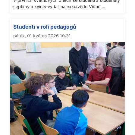
V prvních květnových dnech se studenti a studentky
septimy a kvinty vydali na exkurzi do Vídně....
Studenti v roli pedagogů
pátek, 01 květen 2026 10:31