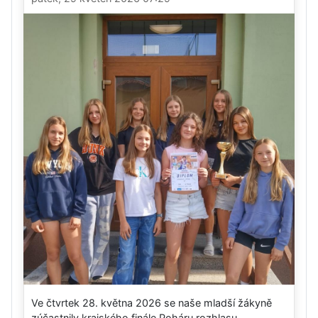
Ve čtvrtek 28. května 2026 se naše mladší žákyně
zúčastnily krajského finále Poháru rozhlasu....