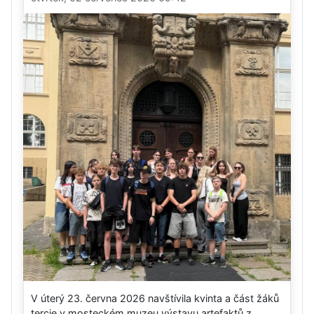
V úterý 23. června 2026 navštívila kvinta a část žáků
tercie v mosteckém muzeu výstavu artefaktů z...