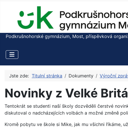
Podkrušnohorské gymnázium, Most, příspěvková organiza
Jste zde:
Titulní stránka
Dokumenty
Výroční zprá
Novinky z Velké Brit
Tentokrát se studenti naší školy dozvěděli čerstvé novi
diskutoval o nadcházejících volbách a možné změně polit
Kromě pobytu ve škole si Mike, jak mu všichni říkáme, u