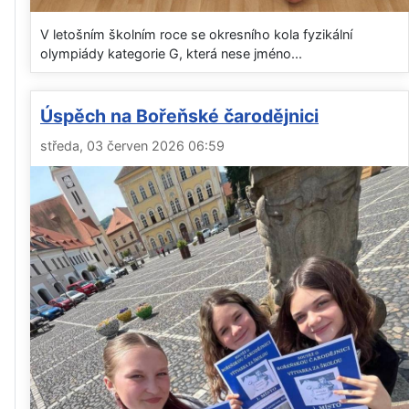
V letošním školním roce se okresního kola fyzikální
olympiády kategorie G, která nese jméno...
Úspěch na Bořeňské čarodějnici
středa, 03 červen 2026 06:59