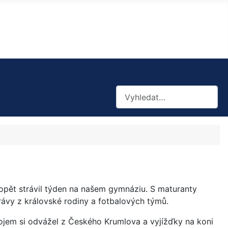
Hledat
 opět strávil týden na našem gymnáziu. S maturanty
rávy z královské rodiny a fotbalových týmů.
dojem si odvážel z Českého Krumlova a vyjížďky na koni