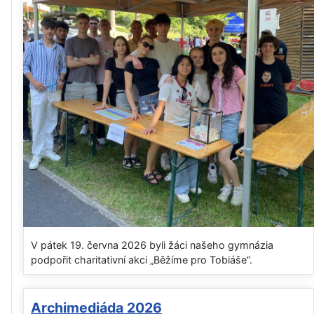
V pátek 19. června 2026 byli žáci našeho gymnázia
podpořit charitativní akci „Běžíme pro Tobiáše“.
Archimediáda 2026