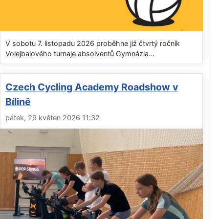
V sobotu 7. listopadu 2026 proběhne již čtvrtý ročník
Volejbalového turnaje absolventů Gymnázia...
Czech Cycling Academy Roadshow v
Bílině
pátek, 29 květen 2026 11:32