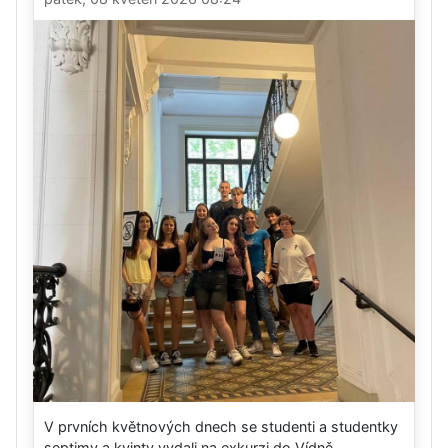
V prvních květnových dnech se studenti a studentky
septimy a kvinty vydali na exkurzi do Vídně....