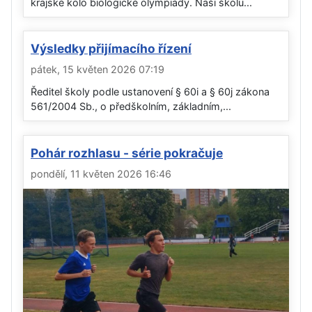
krajské kolo biologické olympiády. Naši školu...
Výsledky přijímacího řízení
pátek, 15 květen 2026 07:19
Ředitel školy podle ustanovení § 60i a § 60j zákona
561/2004 Sb., o předškolním, základním,...
Pohár rozhlasu - série pokračuje
pondělí, 11 květen 2026 16:46