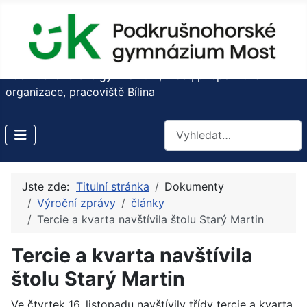
Podkrušnohorské gymnázium, Most, příspěvková
organizace, pracoviště Bílina
Hledat
Jste zde:
Titulní stránka
Dokumenty
Výroční zprávy
články
Tercie a kvarta navštívila štolu Starý Martin
Tercie a kvarta navštívila
štolu Starý Martin
Ve čtvrtek 16. listopadu navštívily třídy tercie a kvarta