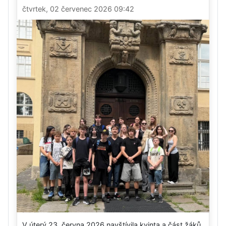
čtvrtek, 02 červenec 2026 09:42
V úterý 23. června 2026 navštívila kvinta a část žáků