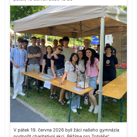
V pátek 19. června 2026 byli žáci našeho gymnázia
podpořit charitativní akci „Běžíme pro Tobiáše“.