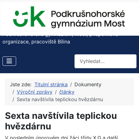
Podkrušnohorské gymnázium, Most, příspěvková
organizace, pracoviště Bílina
Hledat
Jste zde:
Titulní stránka
Dokumenty
Výroční zprávy
články
Sexta navštívila teplickou hvězdárnu
Sexta navštívila teplickou
hvězdárnu
V posledním únorovém dni žáci třídy X.G a další