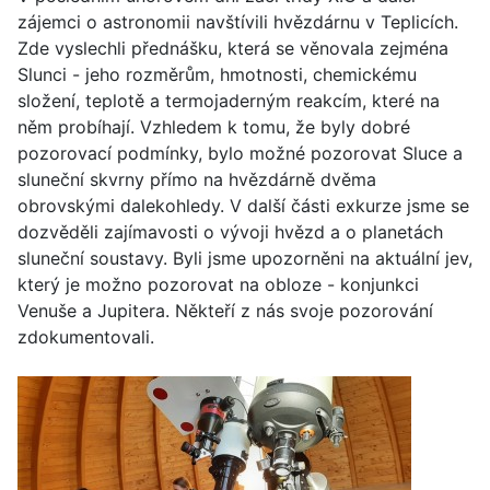
zájemci o astronomii navštívili hvězdárnu v Teplicích.
Zde vyslechli přednášku, která se věnovala zejména
Slunci - jeho rozměrům, hmotnosti, chemickému
složení, teplotě a termojaderným reakcím, které na
něm probíhají. Vzhledem k tomu, že byly dobré
pozorovací podmínky, bylo možné pozorovat Sluce a
sluneční skvrny přímo na hvězdárně dvěma
obrovskými dalekohledy. V další části exkurze jsme se
dozvěděli zajímavosti o vývoji hvězd a o planetách
sluneční soustavy. Byli jsme upozorněni na aktuální jev,
který je možno pozorovat na obloze - konjunkci
Venuše a Jupitera. Někteří z nás svoje pozorování
zdokumentovali.