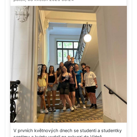
V prvních květnových dnech se studenti a studentky
septimy a kvinty vydali na exkurzi do Vídně....