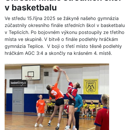
v basketbalu
Ve středu 15.října 2025 se žákyně našeho gymnázia
zúčastnily okresního finále středních škol v basketbalu
v Teplicích. Po bojovném výkonu postoupily ze třetího
místa ve skupině. V bitvě o finále podlehly hráčkám
gymnázia Teplice. V boji o třetí místo těsně podlehly
hráčkám AGC 3:4 a skončly na krásném 4. místě.