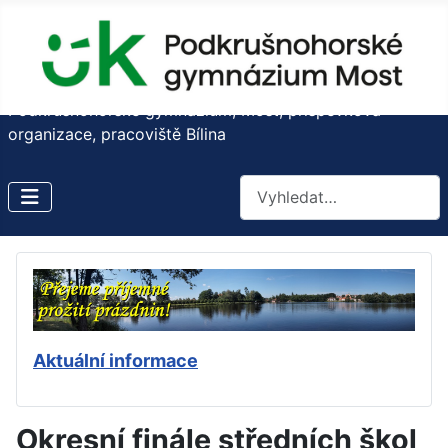
Podkrušnohorské gymnázium, Most, příspěvková
organizace, pracoviště Bílina
Hledat
Aktuální informace
Okresní finále středních škol