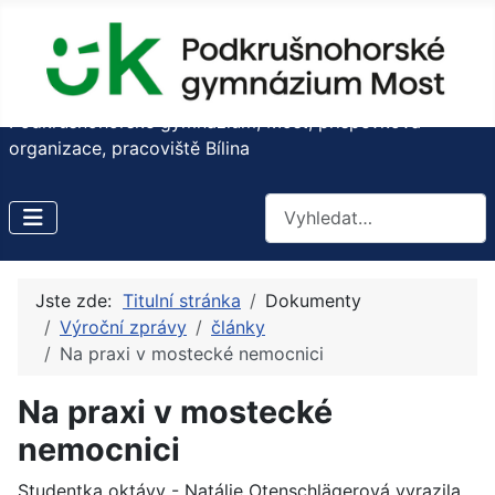
Podkrušnohorské gymnázium, Most, příspěvková
organizace, pracoviště Bílina
Hledat
Jste zde:
Titulní stránka
Dokumenty
Výroční zprávy
články
Na praxi v mostecké nemocnici
Na praxi v mostecké
nemocnici
Studentka oktávy - Natálie Otenschlägerová vyrazila