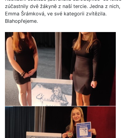
zúčastnily dvě žákyně z naší tercie. Jedna z nich,
Emma Šrámková, ve své kategorii zvítězila.
Blahopřejeme.