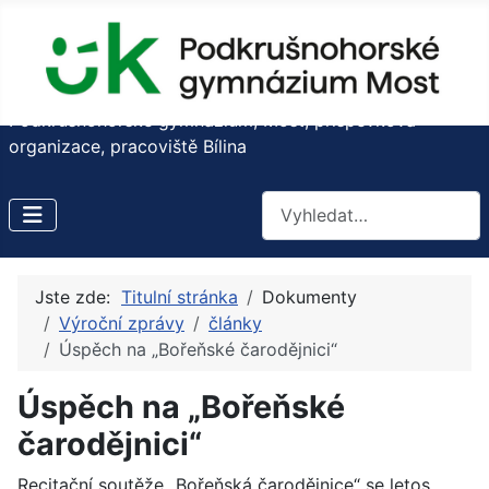
Podkrušnohorské gymnázium, Most, příspěvková
organizace, pracoviště Bílina
Hledat
Jste zde:
Titulní stránka
Dokumenty
Výroční zprávy
články
Úspěch na „Bořeňské čarodějnici“
Úspěch na „Bořeňské
čarodějnici“
Recitační soutěže „Bořeňská čarodějnice“ se letos